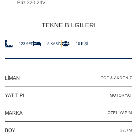
Priz 220-24V
TEKNE BILGILERI
123.6FT
5 KABIN
10 KIŞI
LIMAN
EGE & AKDENIZ
YAT TIPI
MOTORYAT
MARKA
ÖZEL YAPIM
BOY
37.7M