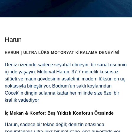
Harun
HARUN | ULTRA LÜKS MOTORYAT KIRALAMA DENEYIMI
Deniz üzerinde sadece seyahat etmeyin, bir sanat eserinin
içinde yaşayın. Motoryat Harun, 37.7 metrelik kusursuz
silüeti ve maun gövdesinin asaletini, modern lüksün en uç
noktasıyla birleştiriyor. Bodrum’un saklı koylarından
Göcek’in dingin sularına kadar her milinde size özel bir
krallık vadediyor
İç Mekan & Konfor: Beş Yıldızlı Konforun Ötesinde
Harun, sadece bir tekne değil; denizin ortasında
konumlanmış ultra-lüks bir malikane. Ana güvertede yer