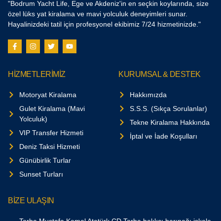
"Bodrum Yacht Life, Ege ve Akdeniz'in en seçkin koylarında, size
özel lüks yat kiralama ve mavi yolculuk deneyimleri sunar.
Hayalinizdeki tatil için profesyonel ekibimiz 7/24 hizmetinizde."
HİZMETLERİMİZ
KURUMSAL & DESTEK
Motoryat Kiralama
Hakkımızda
Gulet Kiralama (Mavi
S.S.S. (Sıkça Sorulanlar)
Yolculuk)
Tekne Kiralama Hakkında
VIP Transfer Hizmeti
İptal ve İade Koşulları
Deniz Taksi Hizmeti
Günübirlik Turlar
Sunset Turları
BİZE ULAŞIN
Torba Mustafa Kemal Atatürk CD.Torba balıkçı barınağı iskele