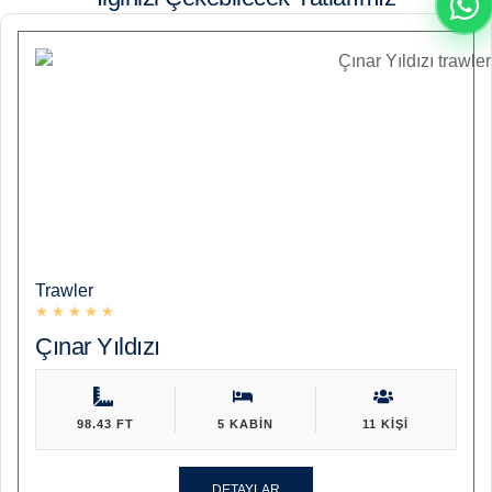
Trawler
★
★
★
★
★
Çınar Yıldızı
98.43 FT
5 KABIN
11 KIŞI
DETAYLAR