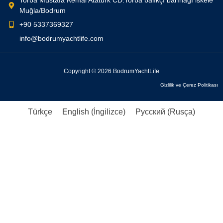
Muğla/Bodrum
+90 5337369327
info@bodrumyachtlife.com
Copyright © 2026 BodrumYachtLife
Gizlilik ve Çerez Politikası
Türkçe
English
(
İngilizce
)
Русский
(
Rusça
)